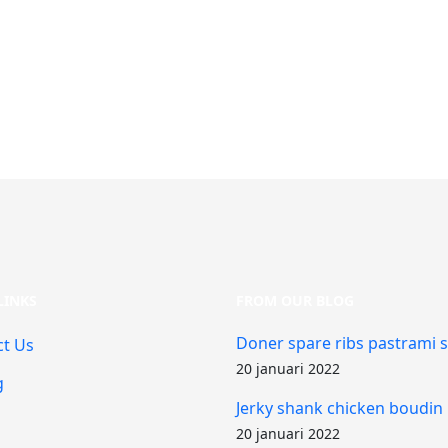
LINKS
FROM OUR BLOG
Doner spare ribs pastrami 
ct Us
20 januari 2022
g
Jerky shank chicken boudin
20 januari 2022