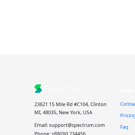
MORE 
Conta
23621 15 Mile Rd #C104, Clinton
MI, 48035, New York, USA
Pricin
Email:
support@spectrum.com
Faq
Phone:
+88(0)0 234456